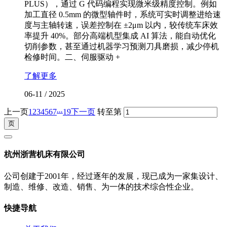
PLUS），通过 G 代码编程实现微米级精度控制。例如
加工直径 0.5mm 的微型轴件时，系统可实时调整进给速
度与主轴转速，误差控制在 ±2μm 以内，较传统车床效
率提升 40%。部分高端机型集成 AI 算法，能自动优化
切削参数，甚至通过机器学习预测刀具磨损，减少停机
检修时间。二、伺服驱动 +
了解更多
06-11
/
2025
...
上一页
1
2
3
4
5
6
7
19
下一页
转至第
杭州浙营机床有限公司
公司创建于2001年，经过逐年的发展，现已成为一家集设计、
制造、维修、改造、销售、为一体的技术综合性企业。
快捷导航