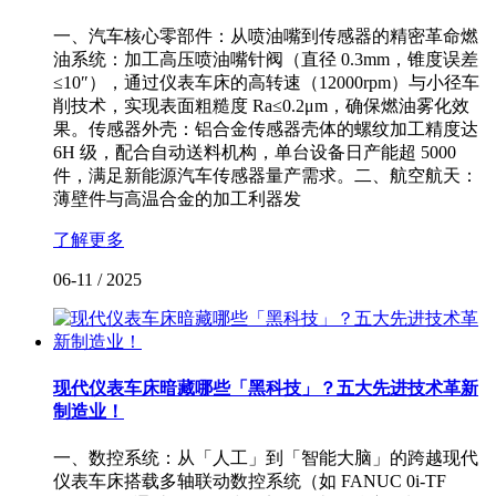
一、汽车核心零部件：从喷油嘴到传感器的精密革命燃
油系统：加工高压喷油嘴针阀（直径 0.3mm，锥度误差
≤10″），通过仪表车床的高转速（12000rpm）与小径车
削技术，实现表面粗糙度 Ra≤0.2μm，确保燃油雾化效
果。传感器外壳：铝合金传感器壳体的螺纹加工精度达
6H 级，配合自动送料机构，单台设备日产能超 5000
件，满足新能源汽车传感器量产需求。二、航空航天：
薄壁件与高温合金的加工利器发
了解更多
06-11
/
2025
现代仪表车床暗藏哪些「黑科技」？五大先进技术革新
制造业！
一、数控系统：从「人工」到「智能大脑」的跨越现代
仪表车床搭载多轴联动数控系统（如 FANUC 0i-TF