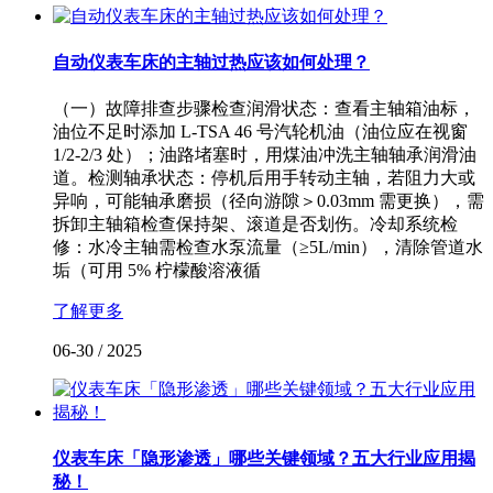
自动仪表车床的主轴过热应该如何处理？
（一）故障排查步骤检查润滑状态：查看主轴箱油标，
油位不足时添加 L-TSA 46 号汽轮机油（油位应在视窗
1/2-2/3 处）；油路堵塞时，用煤油冲洗主轴轴承润滑油
道。检测轴承状态：停机后用手转动主轴，若阻力大或
异响，可能轴承磨损（径向游隙＞0.03mm 需更换），需
拆卸主轴箱检查保持架、滚道是否划伤。冷却系统检
修：水冷主轴需检查水泵流量（≥5L/min），清除管道水
垢（可用 5% 柠檬酸溶液循
了解更多
06-30
/
2025
仪表车床「隐形渗透」哪些关键领域？五大行业应用揭
秘！