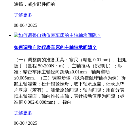
通畅，减少部件间的
了解更多
08-06
/
2025
如何调整自动仪表车床的主轴轴承间隙？
（一）调整前的准备工具：塞尺（精度 0.01mm）、扭矩
扳手（量程 50-200N・m）、主轴拉马（拆卸用）；标
准：精密车床主轴径向跳动≤0.01mm，轴向窜动
≤0.005mm。（二）调整步骤（以角接触球轴承为例）拆
卸主轴端盖：松开锁紧螺母，取下轴承压盖，记录原垫
片厚度（若有）。测量原始间隙：轴向间隙：用百分表
抵主轴端面，轴向推拉主轴，表针摆动值即为间隙（标
准值 0.002-0.008mm）。径向
了解更多
06-30
/
2025